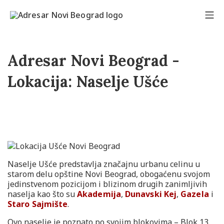
Adresar Novi Beograd -
Lokacija:
Naselje Ušće
Naselje Ušće predstavlja značajnu urbanu celinu u
starom delu opštine Novi Beograd, obogaćenu svojom
jedinstvenom pozicijom i blizinom drugih zanimljivih
naselja kao što su
Akademija
,
Dunavski Kej
,
Gazela
i
Staro Sajmište
.
Ovo naselje je poznato po svojim blokovima – Blok 13,