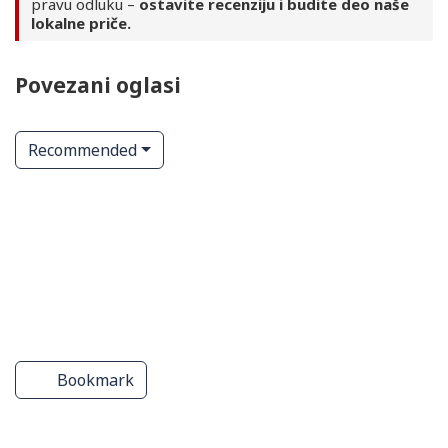
pravu odluku –
ostavite recenziju i budite deo naše
lokalne priče.
Povezani oglasi
Recommended
ge
Stovarište građevinskog
Kupatila – keramika i oprema
materijala
Bookmark