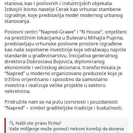
stanova, kao i poslovnih i industrijskih objekata.
Izdvojili bismo naselje Cerak kao vrhunac stambene
izgradnje, koje predstavlja model modernog urbanog
stanovanja.
Poslovni centri “Napred-Grawe” i “N House”, smješteni
na prestižnim lokacijama u Bulevaru Mihajla Pupina,
predstavljaju vrhunske poslovne prostore izgrađene
kao naše sopstvene investicije koje odražavaju najviše
standarde u građevinarstvu. Inicijativa generalnog
direktora Dobroslava Bojovića, diplomiranog
ekonomiste i većinskog akcionara, transformisala je
“Napred” u moderno organizovano preduzeće koje je
tržišno orijentisano i sposobno da samostalno
investira i realizuje velike projekte u sektoru
nekretnina.
Pridružite nam se na putu izvrsnosti i pouzdanosti.
“Napred” – simbol graditeljske tradicije i budućnosti.
Našli ste pravu firmu?
Vaše mišljenje može pomoći nekom komšiji da donese