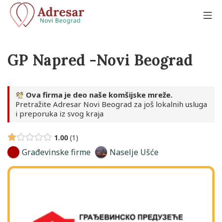
Skip
to
Mo
content
Adresar Novi Beograd
GP Napred -Novi Beograd
Ova firma je deo naše komšijske mreže.
Pretražite Adresar Novi Beograd za još lokalnih usluga
i preporuka iz svog kraja
1.00
1
Građevinske firme
Naselje Ušće