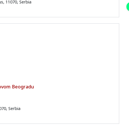
us, 11070, Serbia
 Novom Beogradu
070, Serbia