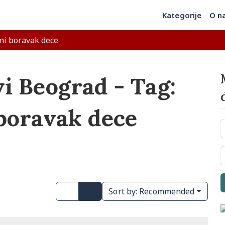
Kategorije
O n
ni boravak dece
i Beograd - Tag:
boravak dece
Sort by:
Recommended