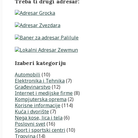
Treba ti drugi adresar:
Izaberi kategoriju
Automobili
(10)
Elektronika i Tehnika
(7)
Građevinarstvo
(12)
Internet i medijske firme
(8)
Kompjuterska oprema
(2)
Korisne informacije
(114)
Kuća i dvorište
(7)
Nega kose, lica i tela
(6)
Poslovni svet
(16)
Sport i sportski centri
(10)
Trgovina
(14)