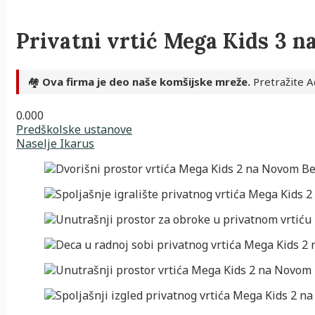
Privatni vrtić Mega Kids 3 
🏘️
Ova firma je deo naše komšijske mreže.
Pretražite A
0.00
0
Predškolske ustanove
Naselje Ikarus