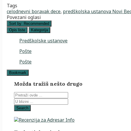
Tags
celodnevni boravak dece
,
predškolska ustanova Novi Be
Povezani oglasi
Sort by:
Recommended
Opis liste
Kategorija
Predškolske ustanove
Pošte
Pošte
Bookmark
Možda tražiš nešto drugo
Search