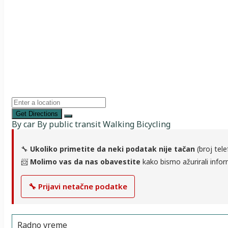
Get Directions
By car
By public transit
Walking
Bicycling
🔧
Ukoliko primetite da neki podatak nije tačan
(broj tele
📨
Molimo vas da nas obavestite
kako bismo ažurirali infor
🔧 Prijavi netačne podatke
Radno vreme