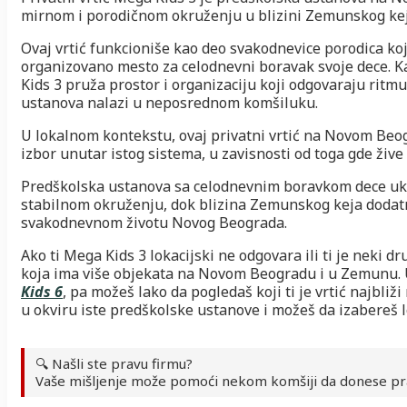
mirnom i porodičnom okruženju u blizini Zemunskog ke
Ovaj vrtić funkcioniše kao deo svakodnevice porodica ko
organizovano mesto za celodnevni boravak svoje dece. K
Kids 3 pruža prostor i organizaciju koji odgovaraju rit
ustanova nalazi u neposrednom komšiluku.
U lokalnom kontekstu, ovaj privatni vrtić na Novom Beo
izbor unutar istog sistema, u zavisnosti od toga gde žive
Predškolska ustanova sa celodnevnim boravkom dece ukla
stabilnom okruženju, dok blizina Zemunskog keja dodatn
svakodnevnom životu Novog Beograda.
Ako ti Mega Kids 3 lokacijski ne odgovara ili ti je neki d
koja ima više objekata na Novom Beogradu i u Zemunu. U
Kids 6
, pa možeš lako da pogledaš koji ti je vrtić najbliž
u okviru iste predškolske ustanove i možeš da izabereš l
🔍 Našli ste pravu firmu?
Vaše mišljenje može pomoći nekom komšiji da donese pr