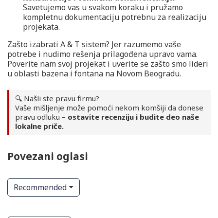
Savetujemo vas u svakom koraku i pružamo
kompletnu dokumentaciju potrebnu za realizaciju
projekata.
Zašto izabrati A & T sistem? Jer razumemo vaše
potrebe i nudimo rešenja prilagođena upravo vama.
Poverite nam svoj projekat i uverite se zašto smo lideri
u oblasti bazena i fontana na Novom Beogradu.
🔍 Našli ste pravu firmu?
Vaše mišljenje može pomoći nekom komšiji da donese
pravu odluku –
ostavite recenziju i budite deo naše
lokalne priče.
Povezani oglasi
Recommended
ta
Cveće, dekoracija za proslave
Tekstil za kuću
pirotehnika