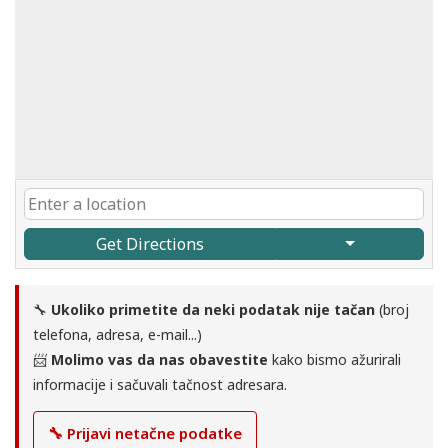
Get Directions
🔧
Ukoliko primetite da neki podatak nije tačan
(broj
telefona, adresa, e-mail...)
📨
Molimo vas da nas obavestite
kako bismo ažurirali
informacije i sačuvali tačnost adresara.
🔧 Prijavi netačne podatke