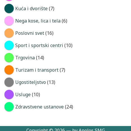
Kuća i dvorište
(7)
Nega kose, lica i tela
(6)
Poslovni svet
(16)
Sport i sportski centri
(10)
Trgovina
(14)
Turizam i transport
(7)
Ugostiteljstvo
(13)
Usluge
(10)
Zdravstvene ustanove
(24)
Copyright © 2026 — by Apolos SMG