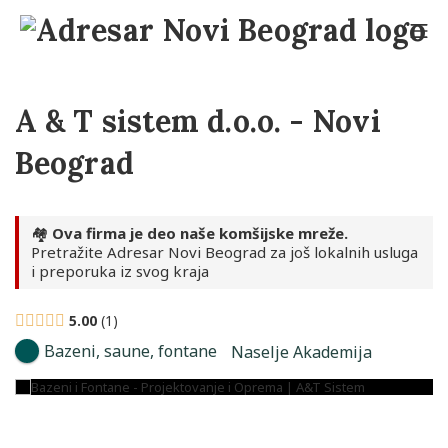
Skip
to
Mo
content
Adresar Novi Beograd
A & T sistem d.o.o. - Novi
Beograd
🏘️
Ova firma je deo naše komšijske mreže.
Pretražite Adresar Novi Beograd za još lokalnih usluga
i preporuka iz svog kraja
5.00
1
Bazeni, saune, fontane
Naselje Akademija