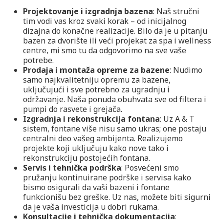
Projektovanje i izgradnja bazena
: Naš stručni
tim vodi vas kroz svaki korak – od inicijalnog
dizajna do konačne realizacije. Bilo da je u pitanju
bazen za dvorište ili veći projekat za spa i wellness
centre, mi smo tu da odgovorimo na sve vaše
potrebe.
Prodaja i montaža opreme za bazene
: Nudimo
samo najkvalitetniju opremu za bazene,
uključujući i sve potrebno za ugradnju i
održavanje. Naša ponuda obuhvata sve od filtera i
pumpi do rasvete i grejača.
Izgradnja i rekonstrukcija fontana
: Uz A & T
sistem, fontane više nisu samo ukras; one postaju
centralni deo vašeg ambijenta. Realizujemo
projekte koji uključuju kako nove tako i
rekonstrukciju postojećih fontana.
Servis i tehnička podrška
: Posvećeni smo
pružanju kontinuirane podrške i servisa kako
bismo osigurali da vaši bazeni i fontane
funkcionišu bez greške. Uz nas, možete biti sigurni
da je vaša investicija u dobri rukama.
Konsultacije i tehnička dokumentacija
: