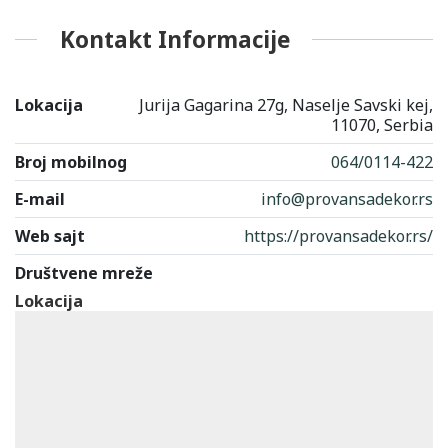
Kontakt Informacije
Lokacija
Jurija Gagarina 27g, Naselje Savski kej,
11070, Serbia
Broj mobilnog
064/0114-422
E-mail
info@provansadekor.rs
Web sajt
https://provansadekor.rs/
Društvene mreže
Lokacija