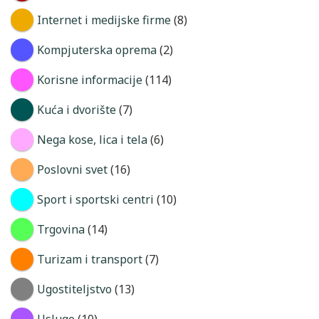
Internet i medijske firme
(8)
Kompjuterska oprema
(2)
Korisne informacije
(114)
Kuća i dvorište
(7)
Nega kose, lica i tela
(6)
Poslovni svet
(16)
Sport i sportski centri
(10)
Trgovina
(14)
Turizam i transport
(7)
Ugostiteljstvo
(13)
Usluge
(10)