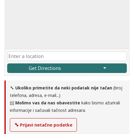
Get Directions
🔧
Ukoliko primetite da neki podatak nije tačan
(broj
telefona, adresa, e-mail...)
📨
Molimo vas da nas obavestite
kako bismo ažurirali
informacije i sačuvali tačnost adresara.
🔧 Prijavi netačne podatke