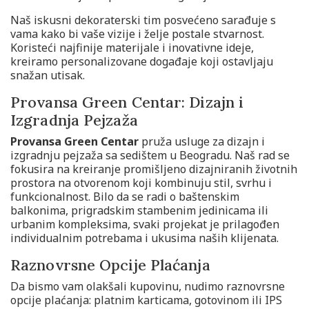
Naš iskusni dekoraterski tim posvećeno sarađuje s
vama kako bi vaše vizije i želje postale stvarnost.
Koristeći najfinije materijale i inovativne ideje,
kreiramo personalizovane događaje koji ostavljaju
snažan utisak.
Provansa Green Centar: Dizajn i
Izgradnja Pejzaža
Provansa Green Centar
pruža usluge za dizajn i
izgradnju pejzaža sa sedištem u Beogradu. Naš rad se
fokusira na kreiranje promišljeno dizajniranih životnih
prostora na otvorenom koji kombinuju stil, svrhu i
funkcionalnost. Bilo da se radi o baštenskim
balkonima, prigradskim stambenim jedinicama ili
urbanim kompleksima, svaki projekat je prilagođen
individualnim potrebama i ukusima naših klijenata.
Raznovrsne Opcije Plaćanja
Da bismo vam olakšali kupovinu, nudimo raznovrsne
opcije plaćanja: platnim karticama, gotovinom ili IPS