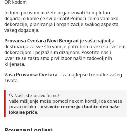
QR kodom.
Jednim pozivom možete organizovati kompletan
događaj o kome će svi pričati! Pomoći ćemo vam oko
dekoracije, planiranja i organizacije svakog aspekta
vašeg događaja.
Provansa Cvećara Novi Beograd
je vaša najbolja
destinacija za sve što vam je potrebno u vezi sa cvećem,
dekoracijom i pejzažnim dizajnom. Posetite nas i
uverite se zašto smo prvi izbor naših zadovoljnih
klijenata.
Vaša
Provansa Cvećara
– za najlepše trenutke vašeg
života.
🔍 Našli ste pravu firmu?
Vaše mišljenje može pomoći nekom komšiji da donese
pravu odluku –
ostavite recenziju i budite deo naše
lokalne priče.
Povezani oglasi