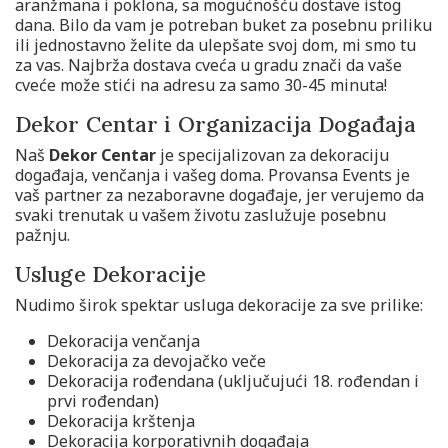
aranžmana i poklona, sa mogućnošću dostave istog
dana. Bilo da vam je potreban buket za posebnu priliku
ili jednostavno želite da ulepšate svoj dom, mi smo tu
za vas. Najbrža dostava cveća u gradu znači da vaše
cveće može stići na adresu za samo 30-45 minuta!
Dekor Centar i Organizacija Događaja
Naš
Dekor Centar
je specijalizovan za dekoraciju
događaja, venčanja i vašeg doma. Provansa Events je
vaš partner za nezaboravne događaje, jer verujemo da
svaki trenutak u vašem životu zaslužuje posebnu
pažnju.
Usluge Dekoracije
Nudimo širok spektar usluga dekoracije za sve prilike:
Dekoracija venčanja
Dekoracija za devojačko veče
Dekoracija rođendana (uključujući 18. rođendan i
prvi rođendan)
Dekoracija krštenja
Dekoracija korporativnih događaja