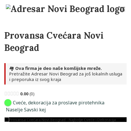
Skip
to
Mo
content
Adresar Novi Beograd
Provansa Cvećara Novi
Beograd
🏘️
Ova firma je deo naše komšijske mreže.
Pretražite Adresar Novi Beograd za još lokalnih usluga
i preporuka iz svog kraja
0.00
0
Cveće, dekoracija za proslave pirotehnika
Naselje Savski kej