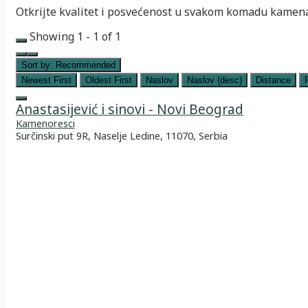
Otkrijte kvalitet i posvećenost u svakom komadu kame
Showing 1 - 1 of 1
Sort by:
Recommended
Newest First
Oldest First
Naslov
Naslov (desc)
Distance
Anastasijević i sinovi - Novi Beograd
Kamenoresci
Surčinski put 9R, Naselje Ledine, 11070, Serbia