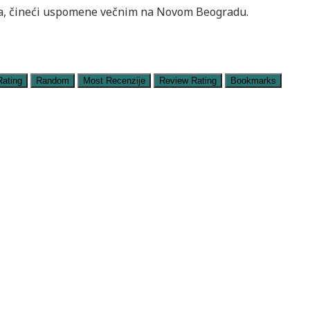
na, čineći uspomene večnim na Novom Beogradu.
Rating
Random
Most Recenzije
Review Rating
Bookmarks