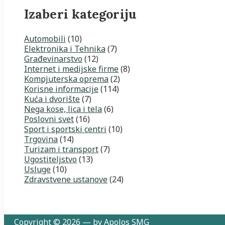
Izaberi kategoriju
Automobili
(10)
Elektronika i Tehnika
(7)
Građevinarstvo
(12)
Internet i medijske firme
(8)
Kompjuterska oprema
(2)
Korisne informacije
(114)
Kuća i dvorište
(7)
Nega kose, lica i tela
(6)
Poslovni svet
(16)
Sport i sportski centri
(10)
Trgovina
(14)
Turizam i transport
(7)
Ugostiteljstvo
(13)
Usluge
(10)
Zdravstvene ustanove
(24)
Copyright © 2026 — by Apolos SMG