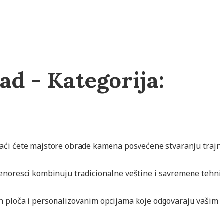
d - Kategorija:
naći ćete majstore obrade kamena posvećene stvaranju traj
enoresci kombinuju tradicionalne veštine i savremene tehn
h ploča i personalizovanim opcijama koje odgovaraju vašim