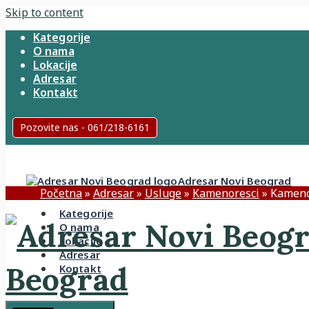
Skip to content
Kategorije
O nama
Lokacije
Adresar
Kontakt
Pozovite nas - 061/218-6161
Adresar Novi Beograd
Početna
»
Adresar
»
Usluge
»
Kamenoresci
»
Kameno
Kategorije
O nama
Lokacije
Adresar
Beograd
Kontakt