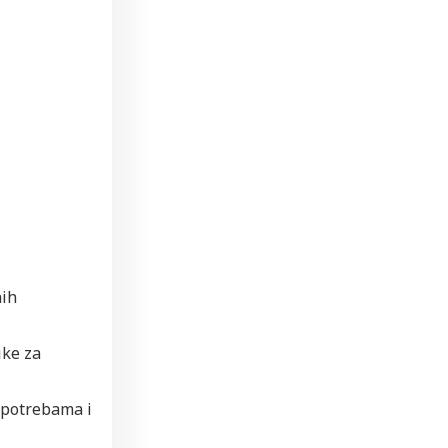
nih
ike za
 potrebama i