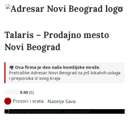
Skip
to
Mo
content
Adresar Novi Beograd
Talaris – Prodajno mesto
Novi Beograd
🏘️
Ova firma je deo naše komšijske mreže.
Pretražite Adresar Novi Beograd za još lokalnih usluga
i preporuka iz svog kraja
0.00
0
Prozori i vrata
Naselje Sava