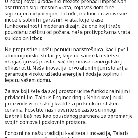
U našoj novoj prodavnici možete pronaći impresivan
asortiman sigurnosnih vrata, koja vaš dom čine
sigurnijim i otpornijim. Takođe, nudimo i raznovrsne
modele sobnih i garažnih vrata, koje krase
funkcionalnost i moderan dizajn. Za one koji traže
pouzdanu zaštitu od požara, naša protivpožarna vrata
su idealan izbor.
Ne propustite i našu ponudu nadstrešnica, kao i pvc i
aluminijumske stolarije, koje ne samo da estetski
obogaćuju vaš prostor, već doprinose i energetskoj
efikasnosti. Naša inovacija, drvo aluminijum stolarija,
garantuje visoku uštedu energije i dodaje toplinu i
lepotu vašem domu.
Za sve koji žele da svoj prostor učine funkcionalnijim i
privlačnijim, Talaris Engineering u Nehruovoj nudi
proizvode vrhunskog kvaliteta po konkurentskim
cenama. Posetite nas i uverite se zašto su mnogi
izabrali baš nas kao pouzdanog partnera za opremanje
svojih domova i poslovnih prostora.
Ponosni na našu tradiciju kvaliteta i inovacija, Talaris