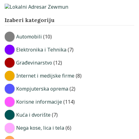
Izaberi kategoriju
Automobili
(10)
Elektronika i Tehnika
(7)
Građevinarstvo
(12)
Internet i medijske firme
(8)
Kompjuterska oprema
(2)
Korisne informacije
(114)
Kuća i dvorište
(7)
Nega kose, lica i tela
(6)