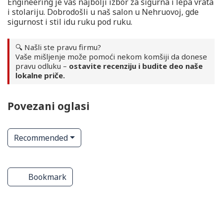
Engineering je vaš najbolji izbor za sigurna i lepa vrata
i stolariju. Dobrodošli u naš salon u Nehruovoj, gde
sigurnost i stil idu ruku pod ruku.
🔍 Našli ste pravu firmu?
Vaše mišljenje može pomoći nekom komšiji da donese
pravu odluku –
ostavite recenziju i budite deo naše
lokalne priče.
Povezani oglasi
Recommended
ge
Stovarište građevinskog
Kupatila – keramika i oprema
materijala
Bookmark