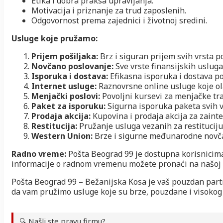
Etika i dobra praksa upravljanja.
Motivacija i priznanje za trud zaposlenih.
Odgovornost prema zajednici i životnoj sredini.
Usluge koje pružamo:
Prijem pošiljaka:
Brz i siguran prijem svih vrsta po
Novčano poslovanje:
Sve vrste finansijskih usluga
Isporuka i dostava:
Efikasna isporuka i dostava po
Internet usluge:
Raznovrsne online usluge koje ol
Menjački poslovi:
Povoljni kursevi za menjačke tra
Paket za isporuku:
Sigurna isporuka paketa svih ve
Prodaja akcija:
Kupovina i prodaja akcija za zaint
Restitucija:
Pružanje usluga vezanih za restituciju
Western Union:
Brze i sigurne međunarodne novča
Radno vreme:
Pošta Beograd 99 je dostupna korisnici
informacije o radnom vremenu možete pronaći na našoj zv
Pošta Beograd 99 – Bežanijska Kosa je vaš pouzdan partn
da vam pružimo usluge koje su brze, pouzdane i visokog 
🔍 Našli ste pravu firmu?