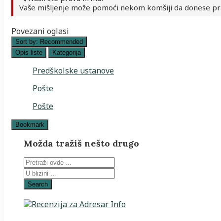
Vaše mišljenje može pomoći nekom komšiji da donese pr
Povezani oglasi
Sort by:
Recommended
Opis liste
Kategorija
Predškolske ustanove
Pošte
Pošte
Bookmark
Možda tražiš nešto drugo
Search