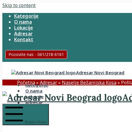
Skip to content
Kategorije
O nama
Lokacije
Adresar
Kontakt
Pozovite nas - 061/218-6161
Adresar Novi Beograd
Početna
»
Adresar
»
Naselje Bežanijska Kosa
»
Pošt
Kategorije
O nama
Ad
Lokacije
Adresar
Kontakt
Mobile Menu