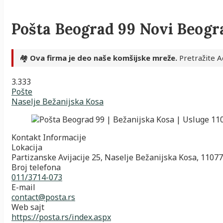
Pošta Beograd 99 Novi Beogr
🏘️
Ova firma je deo naše komšijske mreže.
Pretražite A
3.33
3
Pošte
Naselje Bežanijska Kosa
Kontakt Informacije
Lokacija
Partizanske Avijacije 25, Naselje Bežanijska Kosa, 11077
Broj telefona
011/3714-073
E-mail
contact@posta.rs
Web sajt
https://posta.rs/index.aspx