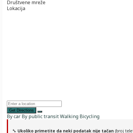
Društvene mreže
Lokacija
Get Directions
By car
By public transit
Walking
Bicycling
🔧
Ukoliko primetite da neki podatak nije tačan
(broj tele