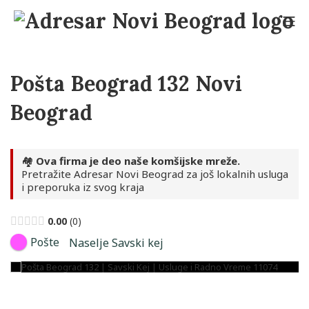
Skip
to
Mo
content
Adresar Novi Beograd
Pošta Beograd 132 Novi
Beograd
🏘️
Ova firma je deo naše komšijske mreže.
Pretražite Adresar Novi Beograd za još lokalnih usluga
i preporuka iz svog kraja
0.00
0
Pošte
Naselje Savski kej