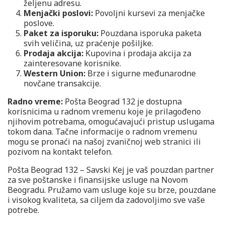
željenu adresu.
Menjački poslovi:
Povoljni kursevi za menjačke
poslove.
Paket za isporuku:
Pouzdana isporuka paketa
svih veličina, uz praćenje pošiljke.
Prodaja akcija:
Kupovina i prodaja akcija za
zainteresovane korisnike.
Western Union:
Brze i sigurne međunarodne
novčane transakcije.
Radno vreme:
Pošta Beograd 132 je dostupna
korisnicima u radnom vremenu koje je prilagođeno
njihovim potrebama, omogućavajući pristup uslugama
tokom dana. Tačne informacije o radnom vremenu
mogu se pronaći na našoj zvaničnoj web stranici ili
pozivom na kontakt telefon.
Pošta Beograd 132 – Savski Kej je vaš pouzdan partner
za sve poštanske i finansijske usluge na Novom
Beogradu. Pružamo vam usluge koje su brze, pouzdane
i visokog kvaliteta, sa ciljem da zadovoljimo sve vaše
potrebe.