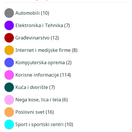
Automobili
(10)
Elektronika i Tehnika
(7)
Građevinarstvo
(12)
Internet i medijske firme
(8)
Kompjuterska oprema
(2)
Korisne informacije
(114)
Kuća i dvorište
(7)
Nega kose, lica i tela
(6)
Poslovni svet
(16)
Sport i sportski centri
(10)