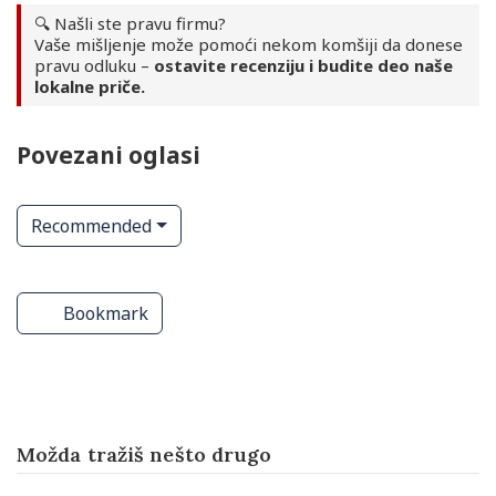
🔍 Našli ste pravu firmu?
Vaše mišljenje može pomoći nekom komšiji da donese
pravu odluku –
ostavite recenziju i budite deo naše
lokalne priče.
Povezani oglasi
Recommended
ve
Pošte
Pošte
Bookmark
Možda tražiš nešto drugo