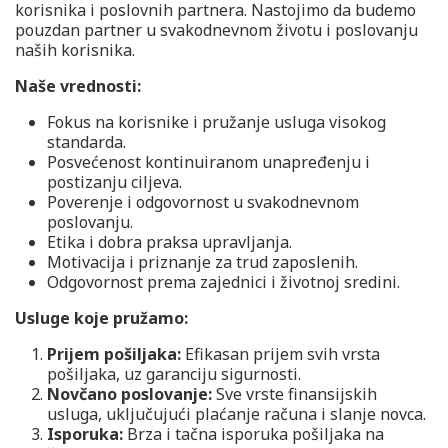
korisnika i poslovnih partnera. Nastojimo da budemo
pouzdan partner u svakodnevnom životu i poslovanju
naših korisnika.
Naše vrednosti:
Fokus na korisnike i pružanje usluga visokog
standarda.
Posvećenost kontinuiranom unapređenju i
postizanju ciljeva.
Poverenje i odgovornost u svakodnevnom
poslovanju.
Etika i dobra praksa upravljanja.
Motivacija i priznanje za trud zaposlenih.
Odgovornost prema zajednici i životnoj sredini.
Usluge koje pružamo:
Prijem pošiljaka:
Efikasan prijem svih vrsta
pošiljaka, uz garanciju sigurnosti.
Novčano poslovanje:
Sve vrste finansijskih
usluga, uključujući plaćanje računa i slanje novca.
Isporuka:
Brza i tačna isporuka pošiljaka na