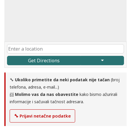
Get Directions
🔧
Ukoliko primetite da neki podatak nije tačan
(broj
telefona, adresa, e-mail...)
📨
Molimo vas da nas obavestite
kako bismo ažurirali
informacije i sačuvali tačnost adresara.
🔧 Prijavi netačne podatke