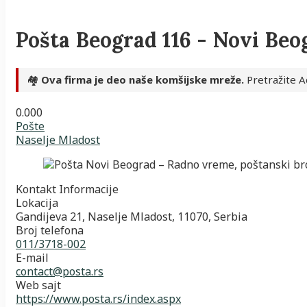
Pošta Beograd 116 - Novi Beo
🏘️
Ova firma je deo naše komšijske mreže.
Pretražite A
0.00
0
Pošte
Naselje Mladost
Kontakt Informacije
Lokacija
Gandijeva 21, Naselje Mladost, 11070, Serbia
Broj telefona
011/3718-002
E-mail
contact@posta.rs
Web sajt
https://www.posta.rs/index.aspx