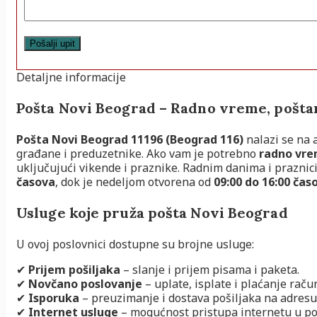
Detaljne informacije
Pošta Novi Beograd – Radno vreme, poštan
Pošta Novi Beograd 11196 (Beograd 116)
nalazi se na 
građane i preduzetnike. Ako vam je potrebno
radno vre
uključujući vikende i praznike. Radnim danima i praznic
časova
, dok je nedeljom otvorena od
09:00 do 16:00 čas
Usluge koje pruža pošta Novi Beograd
U ovoj poslovnici dostupne su brojne usluge:
✔
Prijem pošiljaka
– slanje i prijem pisama i paketa.
✔
Novčano poslovanje
– uplate, isplate i plaćanje raču
✔
Isporuka
– preuzimanje i dostava pošiljaka na adresu
✔
Internet usluge
– mogućnost pristupa internetu u poš