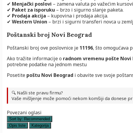
✔
Menjački poslovi
– zamena valuta po važećim kursov
✔
Paket za isporuku
– brzo i sigurno slanje paketa.
✔
Prodaja akcija
– kupovina i prodaja akcija.
✔
Western Union
– brzi i sigurni transferi novca u zemlj
Poštanski broj Novi Beograd
Poštanski broj ove poslovnice je
11196
, što omogućava p
Ako tražite informacije o
radnom vremenu pošte Novi
potrebne podatke na jednom mestu
Posetite
poštu Novi Beograd
i obavite sve svoje poštans
🔍 Našli ste pravu firmu?
Vaše mišljenje može pomoći nekom komšiji da donese pr
Povezani oglasi
Sort by:
Recommended
Opis liste
Kategorija