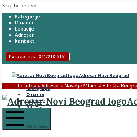
Skip to content
Kategorije
O nama
Lokacije
Adresar
Kontakt
Pozovite nas - 061/218-6161
Adresar Novi Beograd
Početna
»
Adresar
»
Naselje Mladost
»
Pošta Beogra
Kategorije
O nama
Ad
Lokacije
Adresar
Kontakt
Mobile Menu