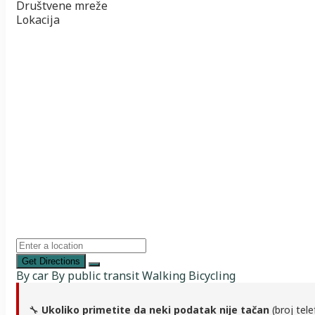
Društvene mreže
Lokacija
Get Directions
By car
By public transit
Walking
Bicycling
🔧
Ukoliko primetite da neki podatak nije tačan
(broj tele