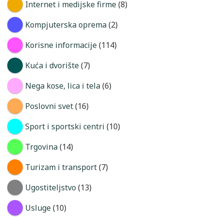
Internet i medijske firme
(8)
Kompjuterska oprema
(2)
Korisne informacije
(114)
Kuća i dvorište
(7)
Nega kose, lica i tela
(6)
Poslovni svet
(16)
Sport i sportski centri
(10)
Trgovina
(14)
Turizam i transport
(7)
Ugostiteljstvo
(13)
Usluge
(10)