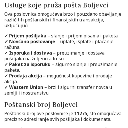
Usluge koje pruža pošta Boljevci
Ova poslovnica omogućava brzo i pouzdano obavljanje
različitih poštanskih i finansijskih transakcija,
uključujući:
✔
Prijem pošiljaka
– slanje i prijem pisama i paketa.
✔
Novčano poslovanje
– uplate, isplate i plaćanje
računa.
✔
Isporuka i dostava
– preuzimanje i dostava
pošiljaka na željenu adresu.
✔
Paket za isporuku
– sigurno slanje i preuzimanje
paketa.
✔
Prodaja akcija
– mogućnost kupovine i prodaje
akcija.
✔
Western Union
– brzi i sigurni transfer novca u
zemlji i inostranstvu.
Poštanski broj Boljevci
Poštanski broj ove poslovnice je
11275
, što omogućava
precizno adresiranje svih pošiljaka i dokumenata.