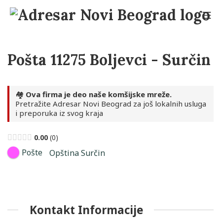
Skip
to
Mo
content
Adresar Novi Beograd
Pošta 11275 Boljevci - Surčin
🏘️
Ova firma je deo naše komšijske mreže.
Pretražite Adresar Novi Beograd za još lokalnih usluga
i preporuka iz svog kraja
0.00
0
Pošte
Opština Surčin
Kontakt Informacije