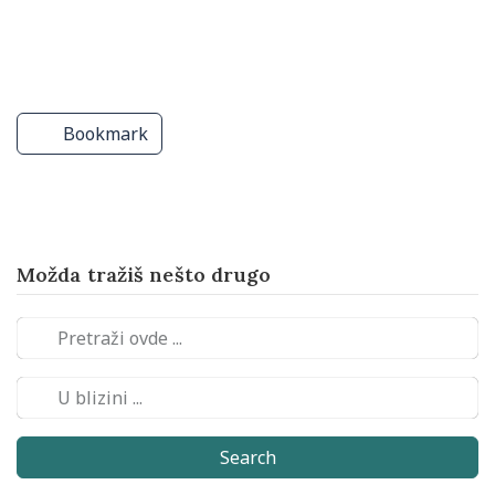
Predškolske ustanove
Pošte
Pošte
Bookmark
Možda tražiš nešto drugo
Search