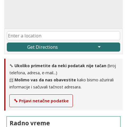
Get Directions
🔧
Ukoliko primetite da neki podatak nije tačan
(broj
telefona, adresa, e-mail...)
📨
Molimo vas da nas obavestite
kako bismo ažurirali
informacije i sačuvali tačnost adresara.
🔧 Prijavi netačne podatke
Radno vreme