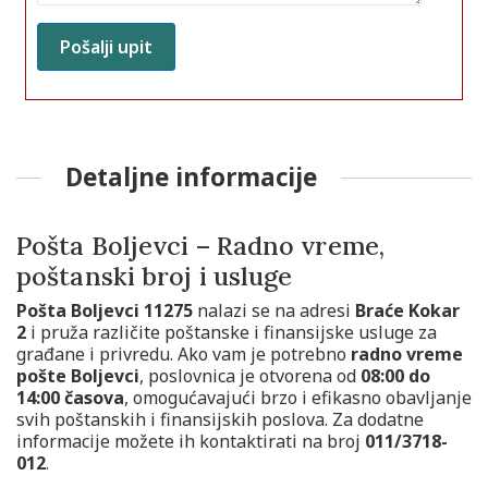
Detaljne informacije
Pošta Boljevci – Radno vreme,
poštanski broj i usluge
Pošta Boljevci 11275
nalazi se na adresi
Braće Kokar
2
i pruža različite poštanske i finansijske usluge za
građane i privredu. Ako vam je potrebno
radno vreme
pošte Boljevci
, poslovnica je otvorena od
08:00 do
14:00 časova
, omogućavajući brzo i efikasno obavljanje
svih poštanskih i finansijskih poslova. Za dodatne
informacije možete ih kontaktirati na broj
011/3718-
012
.