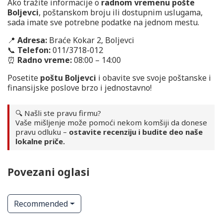
Ako tražite informacije o
radnom vremenu pošte
Boljevci
, poštanskom broju ili dostupnim uslugama,
sada imate sve potrebne podatke na jednom mestu.
📍
Adresa:
Braće Kokar 2, Boljevci
📞
Telefon:
011/3718-012
⏰
Radno vreme:
08:00 – 14:00
Posetite
poštu Boljevci
i obavite sve svoje poštanske i
finansijske poslove brzo i jednostavno!
🔍 Našli ste pravu firmu?
Vaše mišljenje može pomoći nekom komšiji da donese
pravu odluku –
ostavite recenziju i budite deo naše
lokalne priče.
Povezani oglasi
Recommended