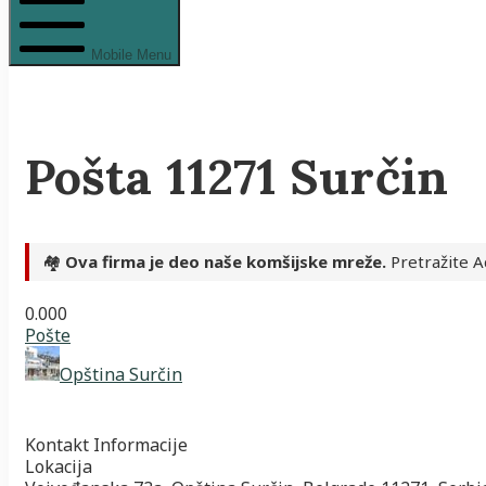
Mobile Menu
Pošta 11271 Surčin
🏘️
Ova firma je deo naše komšijske mreže.
Pretražite A
0.00
0
Pošte
Opština Surčin
Kontakt Informacije
Lokacija