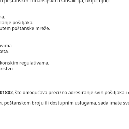
 poštanskih i finansijskih transakcija, uključujući:
na.
lanje pošiljaka.
putem poštanske mreže.
ovima.
eta.
akonskim regulativama.
anstvu.
01802
, što omogućava precizno adresiranje svih pošiljaka 
n
, poštanskom broju ili dostupnim uslugama, sada imate sv