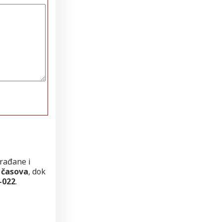
građane i
0 časova
, dok
-022
.