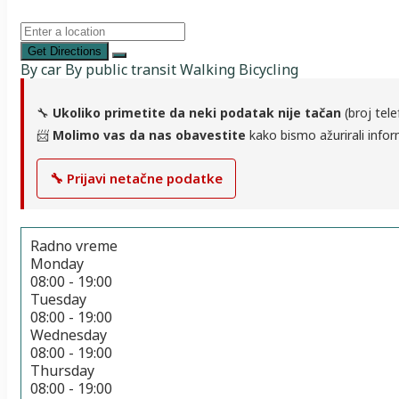
Get Directions
By car
By public transit
Walking
Bicycling
🔧
Ukoliko primetite da neki podatak nije tačan
(broj tele
📨
Molimo vas da nas obavestite
kako bismo ažurirali infor
🔧 Prijavi netačne podatke
Radno vreme
Monday
08:00 - 19:00
Tuesday
08:00 - 19:00
Wednesday
08:00 - 19:00
Thursday
08:00 - 19:00