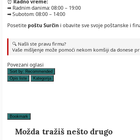
⏰
Radno vreme:
➡ Radnim danima: 08:00 – 19:00
➡ Subotom: 08:00 – 14:00
Posetite
poštu Surčin
i obavite sve svoje poštanske i fin
🔍 Našli ste pravu firmu?
Vaše mišljenje može pomoći nekom komšiji da donese pr
Povezani oglasi
Sort by:
Recommended
Opis liste
Kategorija
Predškolske ustanove
Pošte
Pošte
Bookmark
Možda tražiš nešto drugo