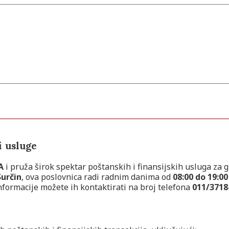
i usluge
A
i pruža širok spektar poštanskih i finansijskih usluga za 
určin
, ova poslovnica radi radnim danima od
08:00 do 19:0
nformacije možete ih kontaktirati na broj telefona
011/3718