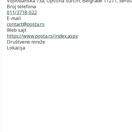
Vojvođanska 73a, Opština Surčin, Belgrade 11271, Serbi
Broj telefona
011/3718-022
E-mail
contact@posta.rs
Web sajt
https://www.posta.rs/index.aspx
Društvene mreže
Lokacija