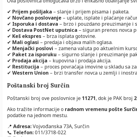
Ova poslovnica omogućava brzo i efikasno obavljanje svih
✔
Prijem pošiljaka
– slanje i prijem pisama i paketa.
✔
Novčano poslovanje
– uplate, isplate i plaćanje raču
✔
Isporuka i dostava
– brzo i pouzdano preuzimanje i s
✔
Dostava PostNet uputnica
– siguran prenos novca 
✔
Keš ekspres
– brza isplata gotovine.
✔
Mali oglasi
– predaja i objava malih oglasa.
✔
Menjački poslovi
– zamena valuta po aktuelnim kurs
✔
Paket za isporuku
– sigurno slanje i preuzimanje pak
✔
Prodaja akcija
– kupovina i prodaja akcija.
✔
Restitucija
– proces povraćaja imovine u skladu sa z
✔
Western Union
– brzi transfer novca u zemlji i inostr
Poštanski broj Surčin
Poštanski broj ove poslovnice je
11271
, dok je PAK broj
2
Ako tražite informacije o
radnom vremenu pošte Surči
podatke na jednom mestu.
📍
Adresa:
Vojvođanska 73A, Surčin
📞
Telefon:
011/3718-022