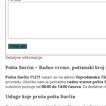
Detaljne informacije
Pošta Surčin – Radno vreme, poštanski broj 
Pošta Surčin 11271
nalazi se na adresi
Vojvođanska 73
privredu. Ukoliko vam je potrebno
radno vreme pošte S
subotom posluje od
08:00 do 14:00 časova
. Za dodatne i
Usluge koje pruža pošta Surčin