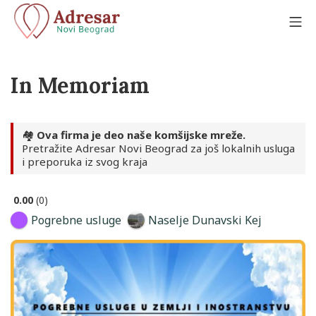
Skip
to
Mo
content
Adresar Novi Beograd
In Memoriam
🏘️
Ova firma je deo naše komšijske mreže.
Pretražite Adresar Novi Beograd za još lokalnih usluga
i preporuka iz svog kraja
0.00
0
Pogrebne usluge
Naselje Dunavski Kej