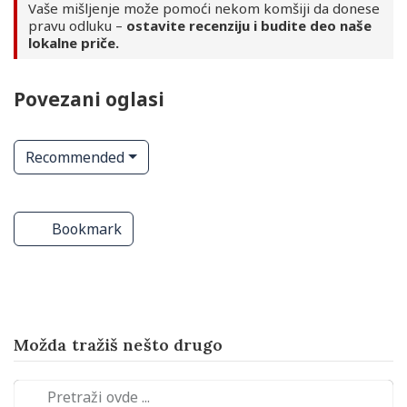
Vaše mišljenje može pomoći nekom komšiji da donese
pravu odluku –
ostavite recenziju i budite deo naše
lokalne priče.
Povezani oglasi
Recommended
je
Vodoinstalateri
Šlep služba i pomoć na putu
Bookmark
Možda tražiš nešto drugo