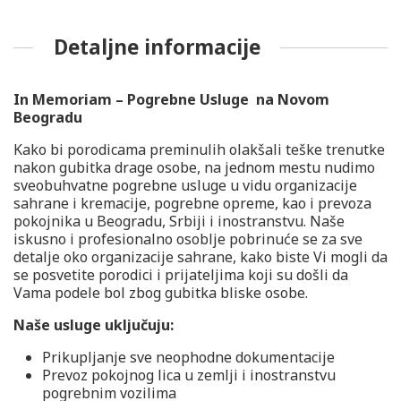
Detaljne informacije
In Memoriam – Pogrebne Usluge na Novom
Beogradu
Kako bi porodicama preminulih olakšali teške trenutke
nakon gubitka drage osobe, na jednom mestu nudimo
sveobuhvatne pogrebne usluge u vidu organizacije
sahrane i kremacije, pogrebne opreme, kao i prevoza
pokojnika u Beogradu, Srbiji i inostranstvu. Naše
iskusno i profesionalno osoblje pobrinuće se za sve
detalje oko organizacije sahrane, kako biste Vi mogli da
se posvetite porodici i prijateljima koji su došli da
Vama podele bol zbog gubitka bliske osobe.
Naše usluge uključuju:
Prikupljanje sve neophodne dokumentacije
Prevoz pokojnog lica u zemlji i inostranstvu
pogrebnim vozilima