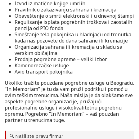
Izvod iz matične knjige umrlih
Pravilnik o zakazivanju sahrana i kremacija
Obaveštenje o smrti elektronski i u dnevnoj štampi
Regulisanje isplata pogrebnih troškova i zaostalih
penzija od PIO fonda
Smeštanje tela pokojnika u hladnjaču od trenutka
kada nas pozovete do dana sahrane ili kremacije
Organizacija sahrana ili kremacija u skladu sa
verskim običajima
Prodaja pogrebne opreme – veliki izbor
Kamenorezačke usluge
Avio transport pokojnika
Ukoliko tražite pouzdane pogrebne usluge u Beogradu,
“In Memoriam” je tu da vam pruži podršku i pomoć u
ovim teškim trenucima. Naša misija je da olakšamo sve
aspekte pogrebne organizacije, pružajući
profesionalne usluge i visokokvalitetnu pogrebnu
opremu. Pogrebno “In Memoriam” – vaš pouzdan
partner u trenucima tuge.
🔍 Našli ste pravu firmu?