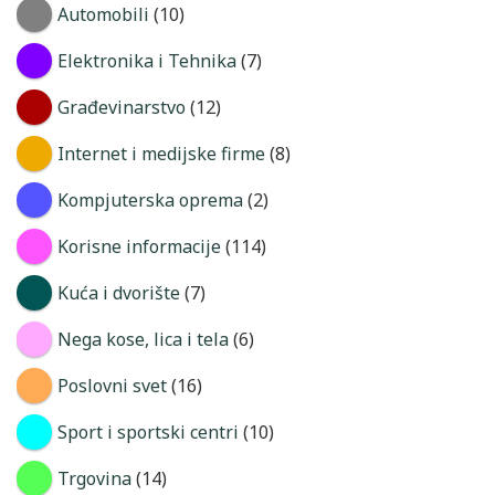
Automobili
(10)
Elektronika i Tehnika
(7)
Građevinarstvo
(12)
Internet i medijske firme
(8)
Kompjuterska oprema
(2)
Korisne informacije
(114)
Kuća i dvorište
(7)
Nega kose, lica i tela
(6)
Poslovni svet
(16)
Sport i sportski centri
(10)
Trgovina
(14)