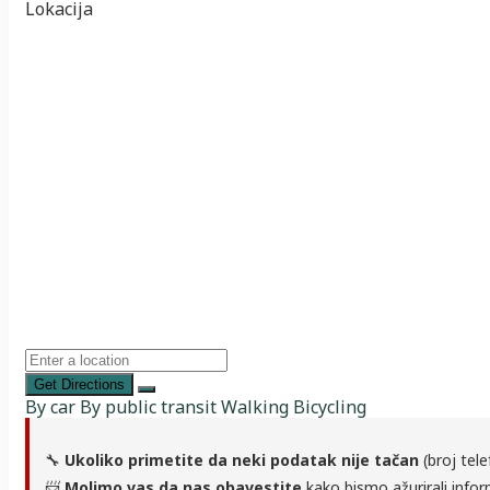
Lokacija
Get Directions
By car
By public transit
Walking
Bicycling
🔧
Ukoliko primetite da neki podatak nije tačan
(broj tele
📨
Molimo vas da nas obavestite
kako bismo ažurirali infor