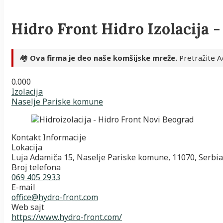
Hidro Front Hidro Izolacija 
🏘️
Ova firma je deo naše komšijske mreže.
Pretražite A
0.00
0
Izolacija
Naselje Pariske komune
Kontakt Informacije
Lokacija
Luja Adamiča 15, Naselje Pariske komune, 11070, Serbia
Broj telefona
069 405 2933
E-mail
office@hydro-front.com
Web sajt
https://www.hydro-front.com/