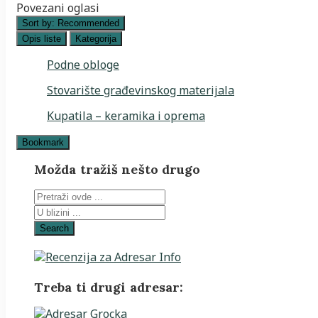
Povezani oglasi
Sort by:
Recommended
Opis liste
Kategorija
Podne obloge
Stovarište građevinskog materijala
Kupatila – keramika i oprema
Bookmark
Možda tražiš nešto drugo
Search
Treba ti drugi adresar: