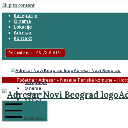
Skip to content
Kategorije
O nama
Lokacije
Adresar
Kontakt
Pozovite nas - 061/218-6161
Adresar Novi Beograd
Početna
»
Adresar
»
Naselje Pariske komune
»
Hidro
Kategorije
O nama
Ad
Lokacije
Adresar
Kontakt
Mobile Menu