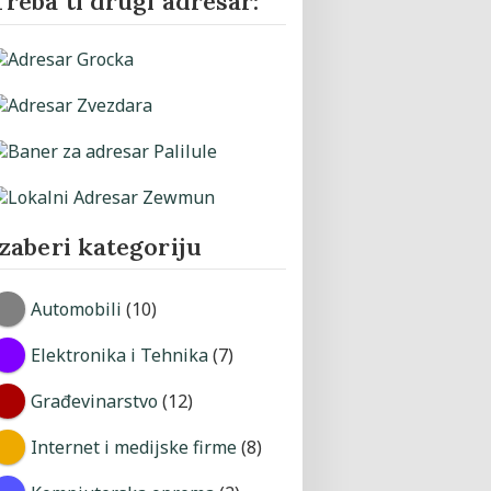
Treba ti drugi adresar:
Izaberi kategoriju
Automobili
(10)
Elektronika i Tehnika
(7)
Građevinarstvo
(12)
Internet i medijske firme
(8)