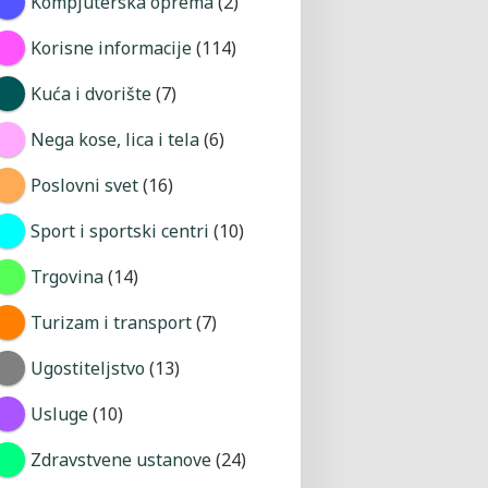
Kompjuterska oprema
(2)
Korisne informacije
(114)
Kuća i dvorište
(7)
Nega kose, lica i tela
(6)
Poslovni svet
(16)
Sport i sportski centri
(10)
Trgovina
(14)
Turizam i transport
(7)
Ugostiteljstvo
(13)
Usluge
(10)
Zdravstvene ustanove
(24)