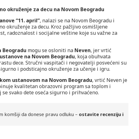
ajno okruženje za decu na Novom Beogradu
nove “11. april”
, nalazi se na Novom Beogradu i
no okruženje za decu. Kroz pažljivo osmišljene
t, radoznalost i socijalne veštine koje su važne za
m Beogradu
mogu se osloniti na
Neven
, jer vrtić
 ustanove na Novom Beogradu
, koja obuhvata
astu dece. Stručni vaspitači i negovatelji posvećeni su
igurno i podsticajno okruženje za učenje i igru.
skom ustanovom na Novom Beogradu
, vrtić Neven je
binuje kvalitetan obrazovni program sa toplom i
se svako dete oseća sigurno i prihvaćeno.
m komšiji da donese pravu odluku –
ostavite recenziju i