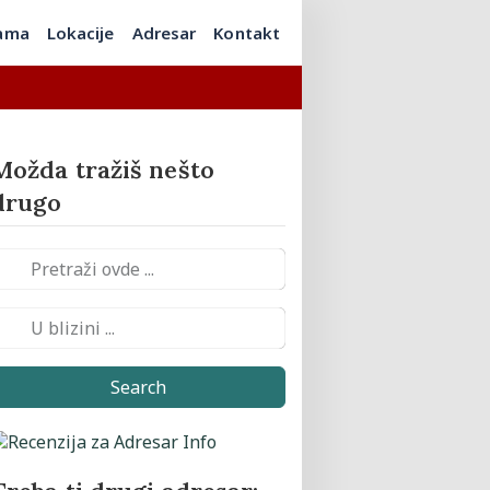
ama
Lokacije
Adresar
Kontakt
Možda tražiš nešto
drugo
Search