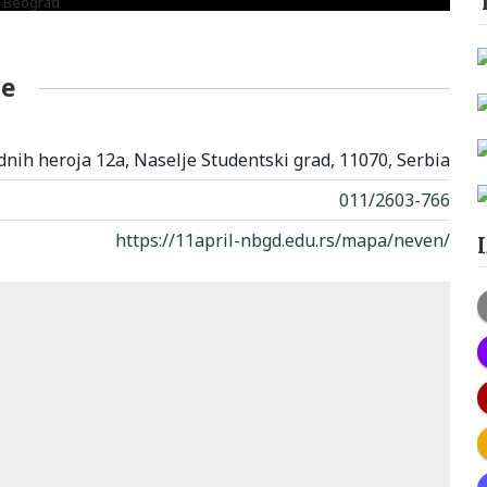
je
nih heroja 12a, Naselje Studentski grad, 11070, Serbia
011/2603-766
https://11april-nbgd.edu.rs/mapa/neven/