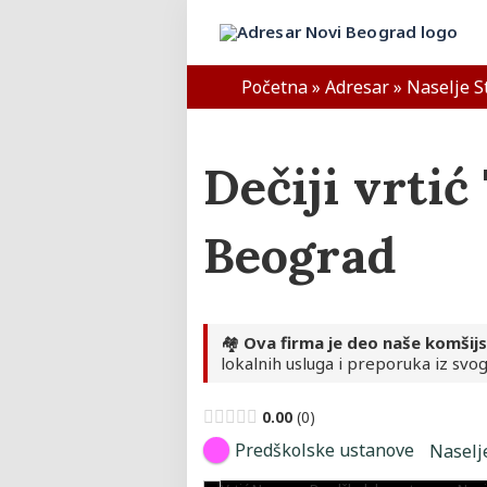
Skip
to
Adresar Novi Beograd
content
Početna
»
Adresar
»
Naselje S
Dečiji vrtić
Beograd
🏘️
Ova firma je deo naše komšij
lokalnih usluga i preporuka iz svog
0.00
0
Predškolske ustanove
Naselj