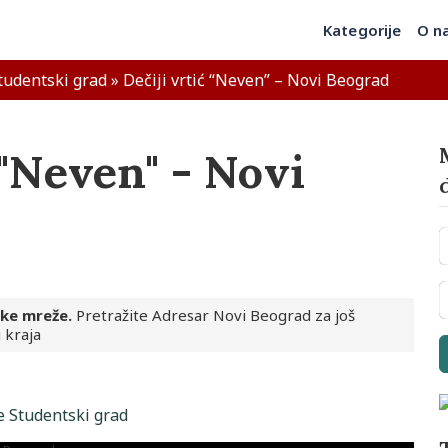
Kategorije
O n
tudentski grad
»
Dečiji vrtić “Neven” – Novi Beograd
 "Neven" - Novi
ske mreže.
Pretražite Adresar Novi Beograd za još
 kraja
e Studentski grad