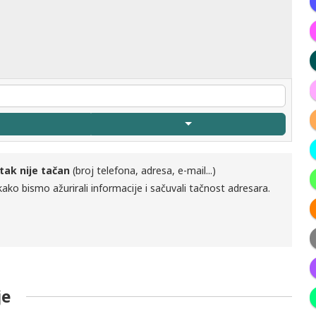
tak nije tačan
(broj telefona, adresa, e-mail...)
ako bismo ažurirali informacije i sačuvali tačnost adresara.
je