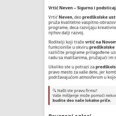
Vrtić Neven – Sigurno i podstic
Vrtić
Neven
, deo
predškolske usta
pruža kvalitetno vaspitno-obrazov
programe, deca razvijaju kreativnos
njihov dalji razvoj.
Roditelji koji traže
vrtić na Novo
funkcioniše u okviru
predškolske
različite programe prilagođene uzr
radu sa mališanima, pružajući im s
Ukoliko ste u potrazi za
predškol
pravo mesto za vaše dete, jer kom
podržavajućom atmosferom u kojoj 
🔍 Našli ste pravu firmu?
Vaše mišljenje može pomoći neko
budite deo naše lokalne priče.