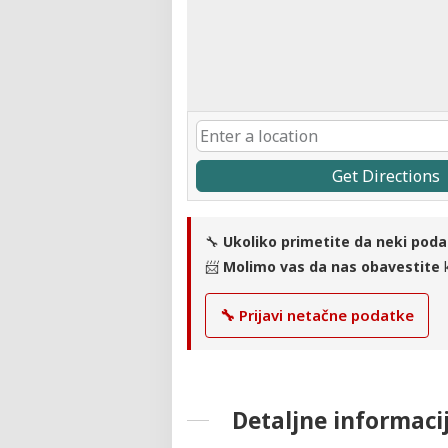
Get Directions
🔧
Ukoliko primetite da neki poda
📨
Molimo vas da nas obavestite
k
🔧 Prijavi netačne podatke
Detaljne informaci