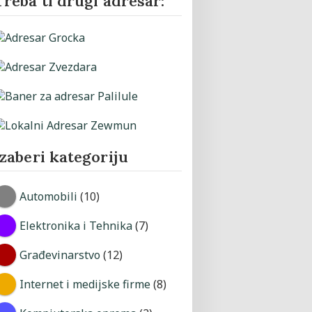
Treba ti drugi adresar:
Izaberi kategoriju
Automobili
(10)
Elektronika i Tehnika
(7)
Građevinarstvo
(12)
Internet i medijske firme
(8)