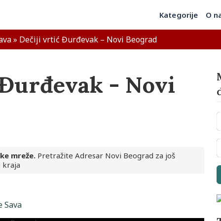
Kategorije
O n
ava
»
Dečiji vrtić Đurđevak – Novi Beograd
ć Đurđevak - Novi
ske mreže.
Pretražite Adresar Novi Beograd za još
 kraja
e Sava