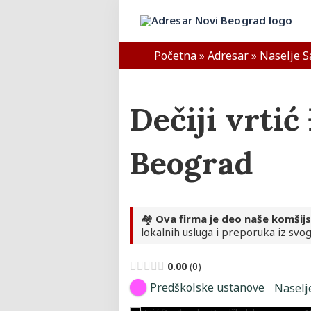
Skip
to
Adresar Novi Beograd
content
Početna
»
Adresar
»
Naselje S
Dečiji vrti
Beograd
🏘️
Ova firma je deo naše komšij
lokalnih usluga i preporuka iz svog
0.00
0
Predškolske ustanove
Naselj