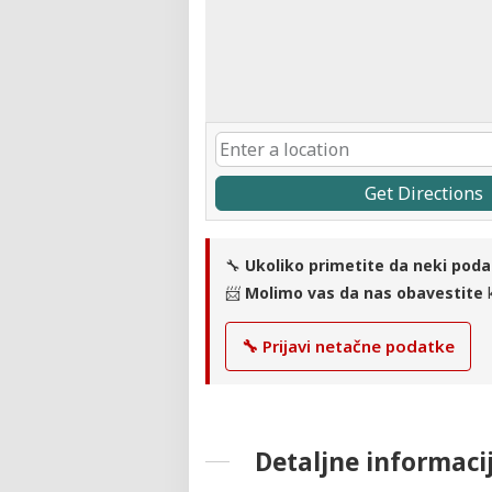
Get Directions
🔧
Ukoliko primetite da neki poda
📨
Molimo vas da nas obavestite
k
🔧 Prijavi netačne podatke
Detaljne informaci