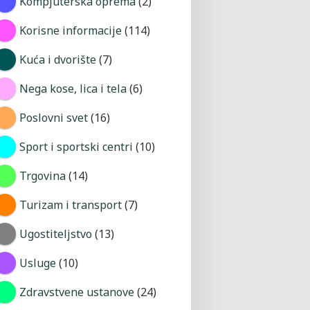
Kompjuterska oprema
(2)
Korisne informacije
(114)
Kuća i dvorište
(7)
Nega kose, lica i tela
(6)
Poslovni svet
(16)
Sport i sportski centri
(10)
Trgovina
(14)
Turizam i transport
(7)
Ugostiteljstvo
(13)
Usluge
(10)
Zdravstvene ustanove
(24)