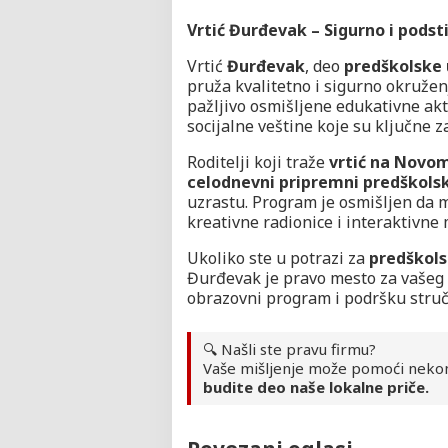
Vrtić Đurđevak – Sigurno i pods
Vrtić
Đurđevak
, deo
predškolske 
pruža kvalitetno i sigurno okruženj
pažljivo osmišljene edukativne akti
socijalne veštine koje su ključne za
Roditelji koji traže
vrtić na Novo
celodnevni pripremni predškols
uzrastu. Program je osmišljen da m
kreativne radionice i interaktivne
Ukoliko ste u potrazi za
predškol
Đurđevak je pravo mesto za vašeg 
obrazovni program i podršku struč
🔍 Našli ste pravu firmu?
Vaše mišljenje može pomoći neko
budite deo naše lokalne priče.