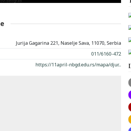
je
Jurija Gagarina 221, Naselje Sava, 11070, Serbia
011/6160-472
https://11april-nbgd.edu.rs/mapa/djur...