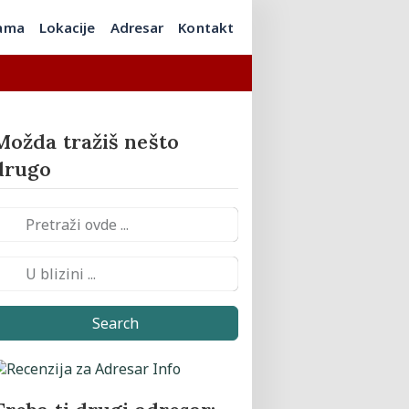
ama
Lokacije
Adresar
Kontakt
Možda tražiš nešto
drugo
Search