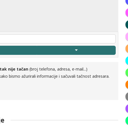
tak nije tačan
(broj telefona, adresa, e-mail...)
ako bismo ažurirali informacije i sačuvali tačnost adresara.
je