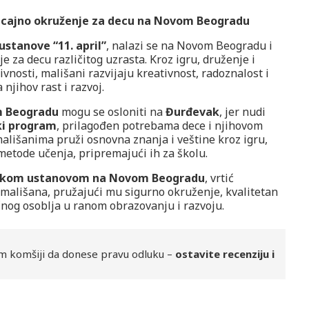
ticajno okruženje za decu na Novom Beogradu
ustanove “11. april”
, nalazi se na Novom Beogradu i
e za decu različitog uzrasta. Kroz igru, druženje i
vnosti, mališani razvijaju kreativnost, radoznalost i
 njihov rast i razvoj.
m Beogradu
mogu se osloniti na
Đurđevak
, jer nudi
ki program
, prilagođen potrebama dece i njihovom
ališanima pruži osnovna znanja i veštine kroz igru,
 metode učenja, pripremajući ih za školu.
skom ustanovom na Novom Beogradu
, vrtić
mališana, pružajući mu sigurno okruženje, kvalitetan
nog osoblja u ranom obrazovanju i razvoju.
m komšiji da donese pravu odluku –
ostavite recenziju i