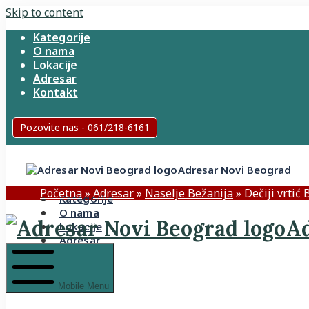
Skip to content
Kategorije
O nama
Lokacije
Adresar
Kontakt
Pozovite nas - 061/218-6161
Adresar Novi Beograd
Početna
»
Adresar
»
Naselje Bežanija
»
Dečiji vrtić
Kategorije
O nama
Ad
Lokacije
Adresar
Kontakt
Mobile Menu