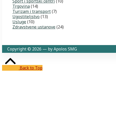
Sport i sportski centri
(10)
Trgovina
(14)
Turizam i transport
(7)
Ugostiteljstvo
(13)
Usluge
(10)
Zdravstvene ustanove
(24)
Copyright © 2026 — by Apolos SMG
Back to Top