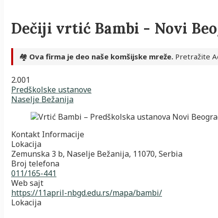
Dečiji vrtić Bambi - Novi Be
🏘️
Ova firma je deo naše komšijske mreže.
Pretražite A
2.00
1
Predškolske ustanove
Naselje Bežanija
Kontakt Informacije
Lokacija
Zemunska 3 b, Naselje Bežanija, 11070, Serbia
Broj telefona
011/165-441
Web sajt
https://11april-nbgd.edu.rs/mapa/bambi/
Lokacija