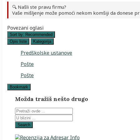
🔍 Našli ste pravu firmu?
Vaše mišljenje može pomoći nekom komšiji da donese pr
Povezani oglasi
Sort by:
Recommended
Opis liste
Kategorija
Predškolske ustanove
Pošte
Pošte
Bookmark
Možda tražiš nešto drugo
Search