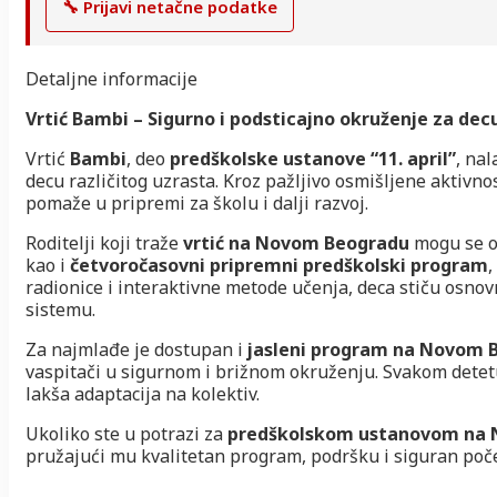
🔧 Prijavi netačne podatke
Detaljne informacije
Vrtić Bambi – Sigurno i podsticajno okruženje za d
Vrtić
Bambi
, deo
predškolske ustanove “11. april”
, na
decu različitog uzrasta. Kroz pažljivo osmišljene aktivnos
pomaže u pripremi za školu i dalji razvoj.
Roditelji koji traže
vrtić na Novom Beogradu
mogu se o
kao i
četvoročasovni pripremni predškolski program
,
radionice i interaktivne metode učenja, deca stiču osno
sistemu.
Za najmlađe je dostupan i
jasleni program na Novom 
vaspitači u sigurnom i brižnom okruženju. Svakom detetu
lakša adaptacija na kolektiv.
Ukoliko ste u potrazi za
predškolskom ustanovom na
pružajući mu kvalitetan program, podršku i siguran poče