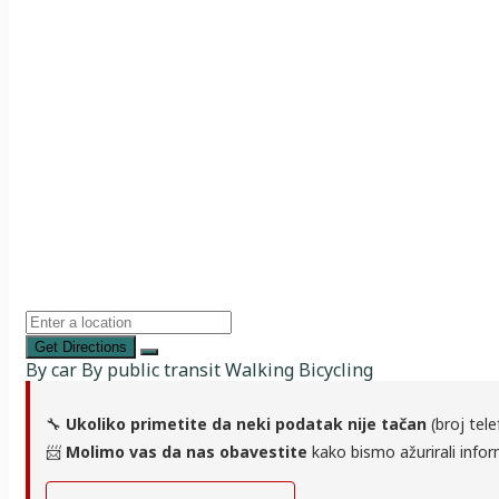
Get Directions
By car
By public transit
Walking
Bicycling
🔧
Ukoliko primetite da neki podatak nije tačan
(broj tele
📨
Molimo vas da nas obavestite
kako bismo ažurirali infor